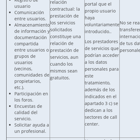
relación
portal que el
usuario
contractual: la
propio usuario
Comunicación
prestación de
haya
entre usuarios.
los servicios
No se rea
voluntariamente
Almacenamiento
solicitados
transfere
de información y
introducido..
constituye una
internaci
documentación
Los prestadores
relación de
de tus da
compartida
de servicios que
entre usuarios o
prestación de
personale
podrían acceder
grupos de
servicios, aun
a los datos
usuarios
cuando los
(vecinos,
personales para
mismos sean
comunidades de
este
gratuitos.
propietarios,
tratamiento,
etc.).
además de los
Participación en
indicados en el
los foros.
apartado 3 c) se
Encuestas de
dedican a los
calidad del
sectores de call
servicio.
center.
Solicitar ayuda a
un profesional.