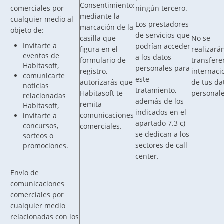
Consentimiento:
comerciales por
ningún tercero.
mediante la
cualquier medio al
Los prestadores
marcación de la
objeto de:
de servicios que
casilla que
No se
Invitarte a
podrían acceder
figura en el
realizará
eventos de
a los datos
formulario de
transfere
Habitasoft,
personales para
registro,
internaci
comunicarte
este
autorizarás que
de tus da
noticias
tratamiento,
Habitasoft te
personale
relacionadas
además de los
remita
Habitasoft,
indicados en el
comunicaciones
invitarte a
apartado 7.3 c)
concursos,
comerciales.
se dedican a los
sorteos o
sectores de call
promociones.
center.
Envío de
comunicaciones
comerciales por
cualquier medio
relacionadas con los