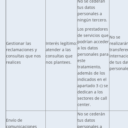
No se cederán
tus datos
personales a
ningún tercero.
Los prestadores
de servicios que
No se
podrían acceder
Gestionar las
Interés legítimo:
realizará
a los datos
reclamaciones y
atender a las
transfere
personales para
consultas que nos
consultas que
internaci
este
realices
nos plantees.
de tus da
tratamiento,
personale
además de los
indicados en el
apartado 3 c) se
dedican a los
sectores de call
center.
No se cederán
Envío de
tus datos
comunicaciones
personales a