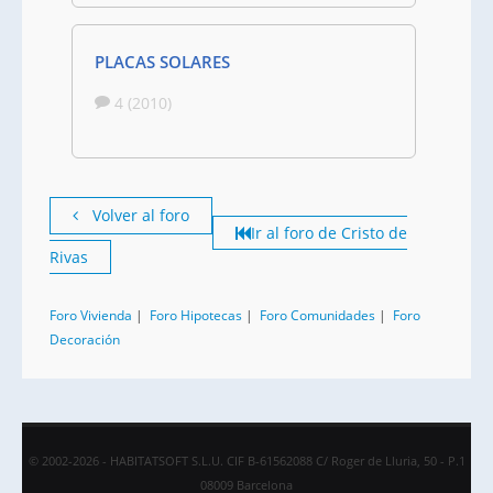
PLACAS SOLARES
4 (2010)
Volver al foro
Ir al foro de Cristo de
Rivas
Foro Vivienda
|
Foro Hipotecas
|
Foro Comunidades
|
Foro
Decoración
© 2002-2026 - HABITATSOFT S.L.U. CIF B-61562088 C/ Roger de Lluria, 50 - P.1
08009 Barcelona