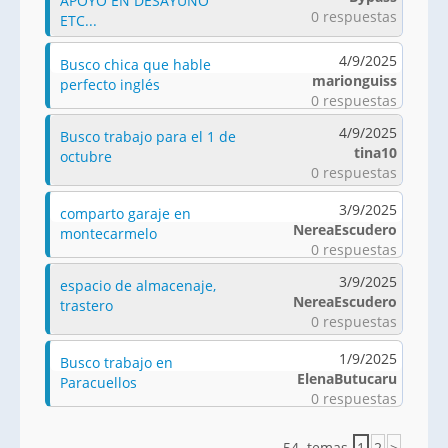
APOYO EN DESAYUNO
0 respuestas
ETC...
4/9/2025
Busco chica que hable
marionguiss
perfecto inglés
0 respuestas
4/9/2025
Busco trabajo para el 1 de
tina10
octubre
0 respuestas
3/9/2025
comparto garaje en
NereaEscudero
montecarmelo
0 respuestas
3/9/2025
espacio de almacenaje,
NereaEscudero
trastero
0 respuestas
1/9/2025
Busco trabajo en
ElenaButucaru
Paracuellos
0 respuestas
54 temas
1
2
>