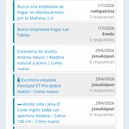
1/7/2026
Busco una empleada de
ruthpatricia
hogar en Montecarmelo -
5 respuestas
por la Mañana, L-V
1/7/2026
Busco empleada hogar Las
Evedu
Tablas
5 respuestas
29/6/2026
Estantería de diseño
JosuAizpun
Andrea House | Madera
0 respuestas
natural y acero | Como
nueva
29/6/2026
🖥️ Escritorio elevable
JosuAizpun
FlexiSpot E7 Pro (doble
0 respuestas
motor) – Como nuevo
29/6/2026
🛏️ Vendo sofá cama El
JosuAizpun
Corte Inglés SABA con
0 respuestas
apertura italiana – Cama:
140 cm – Como nuevo