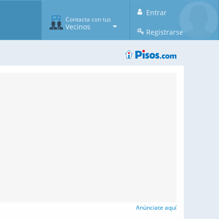
Entrar
Contacta con tus
Vecinos
Registrarse
Anúnciate aquí