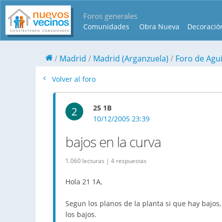
Foros generales
Comunidades
Obra Nueva
Decoració
Madrid
Madrid (Arganzuela)
Foro de Agui
Volver al foro
25 1B
2
10/12/2005 23:39
bajos en la curva
1.060 lecturas | 4 respuestas
Hola 21 1A,
Segun los planos de la planta si que hay bajos
los bajos.