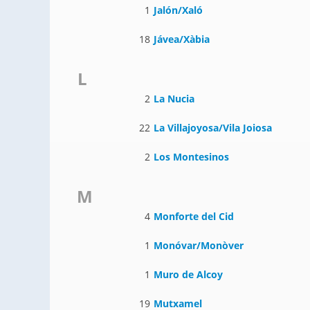
1
Jalón/Xaló
18
Jávea/Xàbia
L
2
La Nucia
22
La Villajoyosa/Vila Joiosa
2
Los Montesinos
M
4
Monforte del Cid
1
Monóvar/Monòver
1
Muro de Alcoy
19
Mutxamel