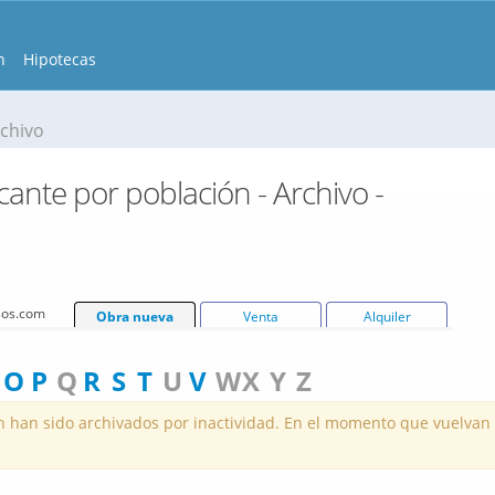
n
Hipotecas
rchivo
ante por población - Archivo -
isos.com
Obra nueva
Venta
Alquiler
O
P
Q
R
S
T
U
V
W
X
Y
Z
han sido archivados por inactividad. En el momento que vuelvan a t