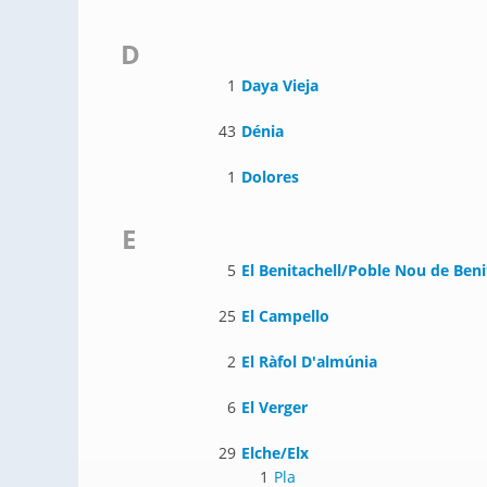
D
1
Daya Vieja
43
Dénia
1
Dolores
E
5
El Benitachell/Poble Nou de Beni
25
El Campello
2
El Ràfol D'almúnia
6
El Verger
29
Elche/Elx
1
Pla