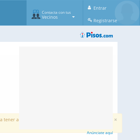
Entrar
Contacta con tus
Vecinos
Registrarse
×
ener actividad (mensajes, fotos, etc...) volverán a
Anúnciate aquí