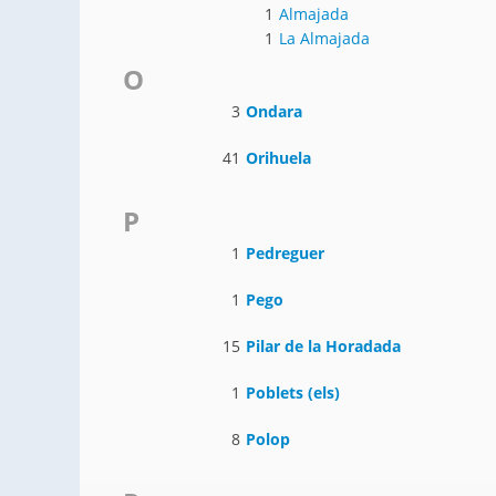
1
Almajada
1
La Almajada
O
3
Ondara
41
Orihuela
P
1
Pedreguer
1
Pego
15
Pilar de la Horadada
1
Poblets (els)
8
Polop