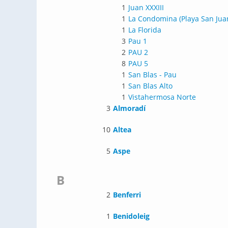
1
Juan XXXIII
1
La Condomina (Playa San Jua
1
La Florida
3
Pau 1
2
PAU 2
8
PAU 5
1
San Blas - Pau
1
San Blas Alto
1
Vistahermosa Norte
3
Almoradí
10
Altea
5
Aspe
B
2
Benferri
1
Benidoleig