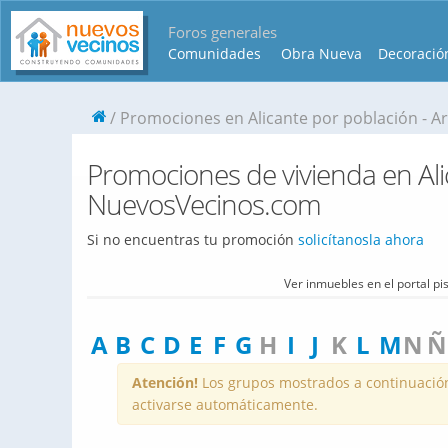
Foros generales
Comunidades
Obra Nueva
Decoració
Promociones en Alicante por población - A
Promociones de vivienda en Alic
NuevosVecinos.com
Si no encuentras tu promoción
solicítanosla ahora
Ver inmuebles en el portal p
A
B
C
D
E
F
G
H
I
J
K
L
M
N
Ñ
Atención!
Los grupos mostrados a continuación 
activarse automáticamente.