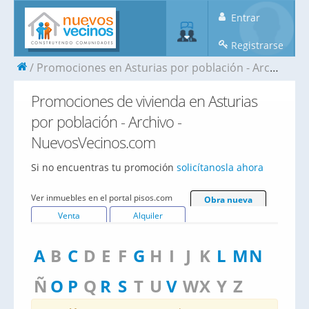
Entrar
Registrarse
Promociones en Asturias por población - Archivo
Promociones de vivienda en Asturias
por población - Archivo -
NuevosVecinos.com
Si no encuentras tu promoción
solicítanosla ahora
Ver inmuebles en el portal pisos.com
Obra nueva
Venta
Alquiler
A
B
C
D
E
F
G
H
I
J
K
L
M
N
Ñ
O
P
Q
R
S
T
U
V
W
X
Y
Z