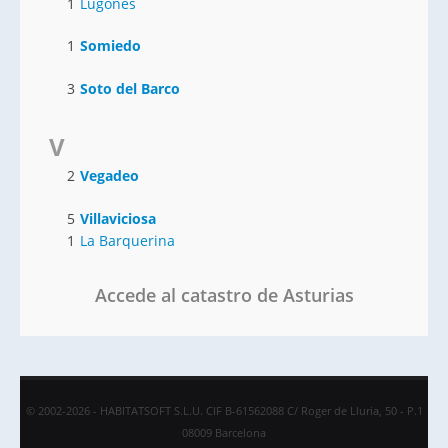
1
Lugones
1
Somiedo
3
Soto del Barco
V
2
Vegadeo
5
Villaviciosa
1
La Barquerina
Accede al catastro de Asturias
© 2002-2026 - HABITATSOFT S.L.U. CIF B-61562088 C/ Roger de Lluria, 50 - P.1
08009 Barcelona