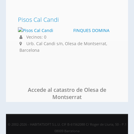
Pisos Cal Candi
FINQUES DOMINA
Vecinos: 0
Urb. Cal Candi s/n, Olesa de Montserrat,
Barcelona
Accede al catastro de Olesa de
Montserrat
© 2002-2026 - HABITATSOFT S.L.U. CIF B-61562088 C/ Roger de Lluria, 50 - P.1
08009 Barcelona