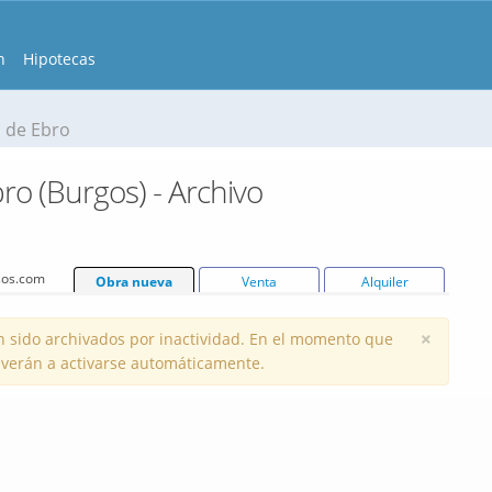
n
Hipotecas
 de Ebro
o (Burgos) - Archivo
isos.com
Obra nueva
Venta
Alquiler
×
 sido archivados por inactividad. En el momento que
volverán a activarse automáticamente.