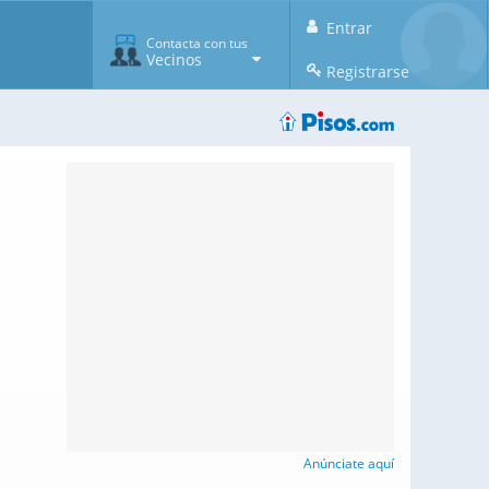
Entrar
Contacta con tus
Vecinos
Registrarse
Anúnciate aquí