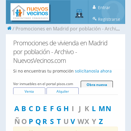
Entrar
Registrarse
Promociones en Madrid por población - Archivo
Promociones de vivienda en Madrid
por población - Archivo -
NuevosVecinos.com
Si no encuentras tu promoción
solicítanosla ahora
Ver inmuebles en el portal pisos.com
Obra nueva
Venta
Alquiler
A
B
C
D
E
F
G
H
I
J
K
L
M
N
Ñ
O
P
Q
R
S
T
U
V
W
X
Y
Z