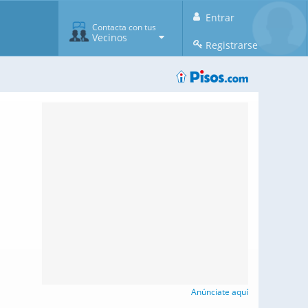
Entrar
Contacta con tus
Vecinos
Registrarse
Anúnciate aquí