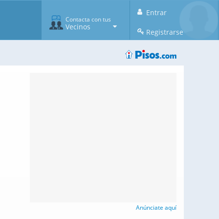
Entrar
Contacta con tus
Vecinos
Registrarse
Anúnciate aquí