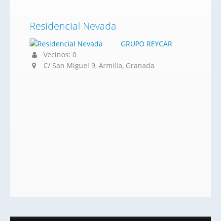
Residencial Nevada
GRUPO REYCAR
Vecinos: 0
C/ San Miguel 9, Armilla, Granada