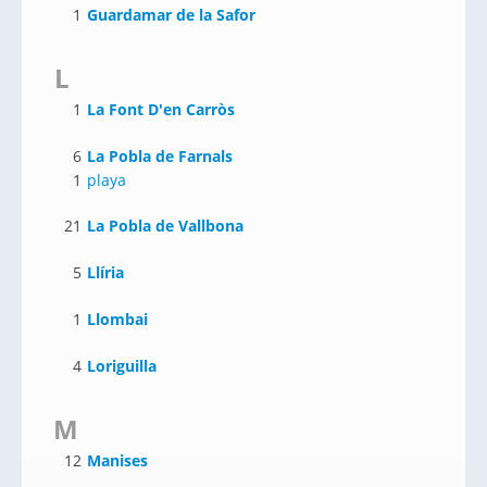
1
Guardamar de la Safor
L
1
La Font D'en Carròs
6
La Pobla de Farnals
1
playa
21
La Pobla de Vallbona
5
Llíria
1
Llombai
4
Loriguilla
M
12
Manises