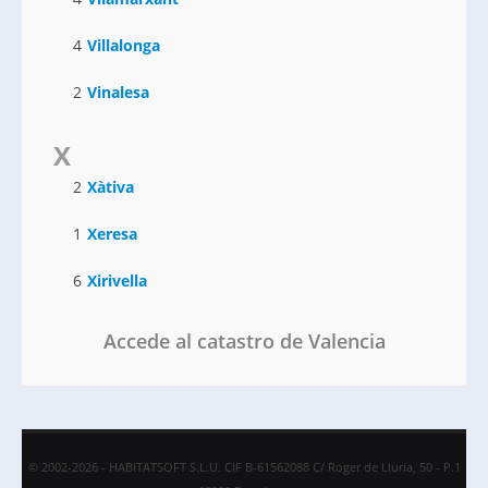
4
Villalonga
2
Vinalesa
X
2
Xàtiva
1
Xeresa
6
Xirivella
Accede al catastro de Valencia
© 2002-2026 - HABITATSOFT S.L.U. CIF B-61562088 C/ Roger de Lluria, 50 - P.1