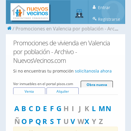
Entrar
Registrarse
Promociones en Valencia por población - Archivo
Promociones de vivienda en Valencia
por población - Archivo -
NuevosVecinos.com
Si no encuentras tu promoción
solicítanosla ahora
Ver inmuebles en el portal pisos.com
Obra nueva
Venta
Alquiler
A
B
C
D
E
F
G
H
I
J
K
L
M
N
Ñ
O
P
Q
R
S
T
U
V
W
X
Y
Z