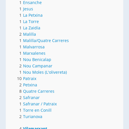
1
Ensanche
1
Jesus
1
La Petxina
1
La Torre
1
La Zaidía
2
Malilla
1
Malilla/Quatre Carreres
1
Malvarrosa
1
Marxalenes
1
Nou Benicalap
2
Nou Campanar
1
Nou Moles (L'olivereta)
10
Patraix
2
Petxina
8
Quatre Carreres
2
Safranar
1
Safranar / Patraix
1
Torre en Conill
2
Turianova
4
Vilamarxant