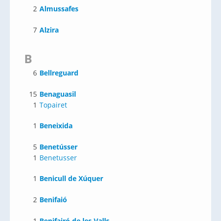
2
Almussafes
7
Alzira
B
6
Bellreguard
15
Benaguasil
1
Topairet
1
Beneixida
5
Benetússer
1
Benetusser
1
Benicull de Xúquer
2
Benifaió
1
Benifairó de les Valls