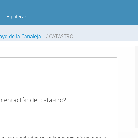
n
Hipotecas
yo de la Canaleja II
CATASTRO
mentación del catastro?
na carta del catastro, en la que nos informan de la