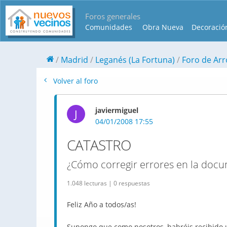
Foros generales
Comunidades
Obra Nueva
Decoració
Madrid
Leganés (La Fortuna)
Foro de Arro
Volver al foro
javiermiguel
J
04/01/2008 17:55
CATASTRO
¿Cómo corregir errores en la docu
1.048 lecturas | 0 respuestas
Feliz Año a todos/as!
Supongo que como nosotros, habréis recibido u