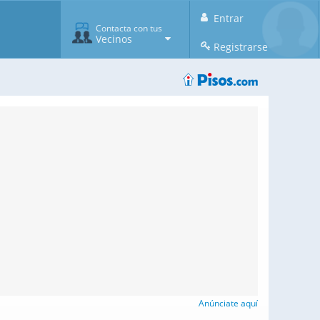
Entrar
Contacta con tus
Vecinos
Registrarse
Anúnciate aquí