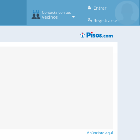
Entrar
Contacta con tus
Vecinos
Registrarse
Anúnciate aquí