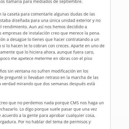
 nos llamaría para mediados de septiembre.
n la caseta para comentarle algunas dudas de las
 estaba diseñada para una única unidad exterior y no
l rendimiento. Aun así nos hemos decidido a
s empresas de instalación creo que merece la pena.
ión a desagüe lo tienes que hacer contratando a un
o si lo hacen te lo cobran con creces. Aparte en uno de
ramente que lo hiciera ahora, aunque fuera caro,
mpoco me apetece meterme en obras con el piso
ños sin ventana no sufren modificación en los
le pregunté si llevaban retraso en la marcha de las
a la verdad mirando que dos semanas después está
or creo que no perdemos nada porque CMS nos haga un
chazarlo. Lo digo porque suele pasar que una vez
e acuerdo a la gente para aprobar cualquier cosa,
rgadura. Por no hablar del tema de permisos y