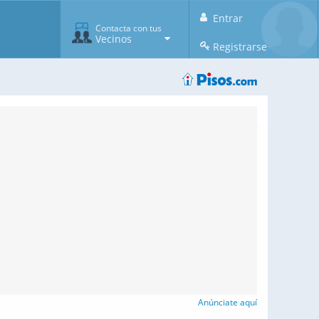
Entrar
Contacta con tus
Vecinos
Registrarse
Anúnciate aquí