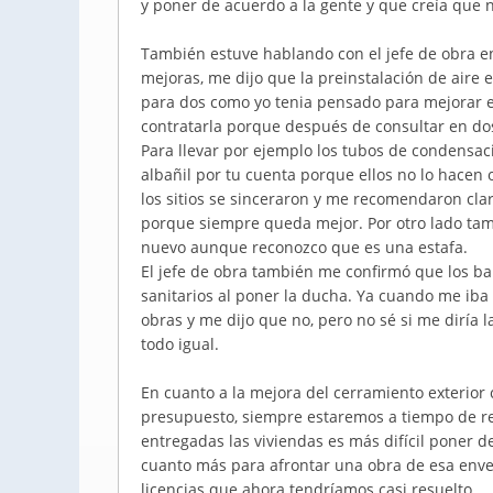
y poner de acuerdo a la gente y que creía que
También estuve hablando con el jefe de obra e
mejoras, me dijo que la preinstalación de aire
para dos como yo tenia pensado para mejorar e
contratarla porque después de consultar en do
Para llevar por ejemplo los tubos de condensac
albañil por tu cuenta porque ellos no lo hacen 
los sitios se sinceraron y me recomendaron cla
porque siempre queda mejor. Por otro lado ta
nuevo aunque reconozco que es una estafa.
El jefe de obra también me confirmó que los ba
sanitarios al poner la ducha. Ya cuando me iba 
obras y me dijo que no, pero no sé si me dirí
todo igual.
En cuanto a la mejora del cerramiento exteri
presupuesto, siempre estaremos a tiempo de re
entregadas las viviendas es más difícil poner d
cuanto más para afrontar una obra de esa enve
licencias que ahora tendríamos casi resuelto.