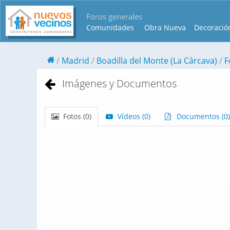
Foros generales
Comunidades
Obra Nueva
Decoració
Madrid
Boadilla del Monte (La Cárcava)
F
Imágenes y Documentos
Fotos (
0
)
Vídeos (
0
)
Documentos (
0
)