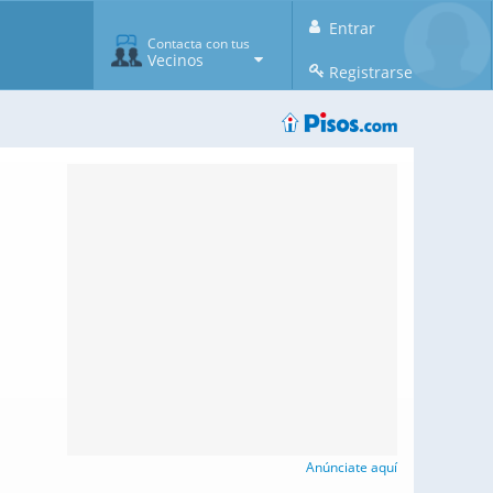
Entrar
Contacta con tus
Vecinos
Registrarse
Anúnciate aquí