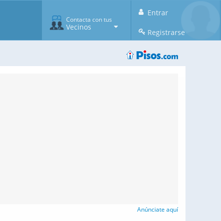
Entrar
Contacta con tus
Vecinos
Registrarse
Anúnciate aquí