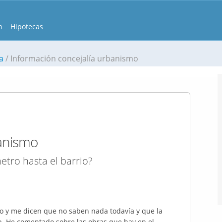
n
Hipotecas
a
Información concejalía urbanismo
banismo
etro hasta el barrio?
o y me dicen que no saben nada todavía y que la
b. He comentado sobre las obras que hay en el