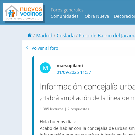
Foros generales
Comunidades
Obra Nueva
Decoració
Madrid
Coslada
Foro de Barrio del Jaram
Volver al foro
marsupilami
M
01/09/2025 11:37
Información concejalía ur
¿Habrá ampliación de la línea de m
1.385 lecturas | 2 respuestas
Hola buenos días:
Acabo de hablar con la concejalía de urbanism
información que haya serà publicada en la we