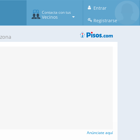
Entrar
Contacta con tus
Vecinos
Registrarse
 zona
Anúnciate aquí