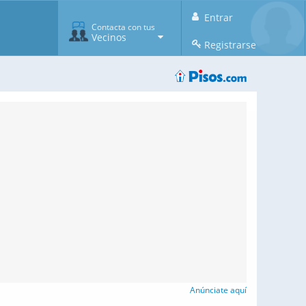
Entrar
Contacta con tus
Vecinos
Registrarse
Anúnciate aquí