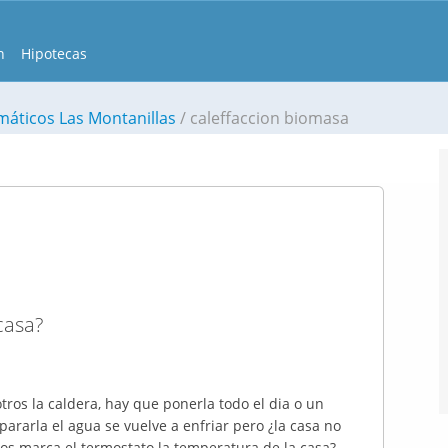
n
Hipotecas
imáticos Las Montanillas
caleffaccion biomasa
casa?
ros la caldera, hay que ponerla todo el dia o un
ararla el agua se vuelve a enfriar pero ¿la casa no
os marca el termostato la temperatura de la casa?