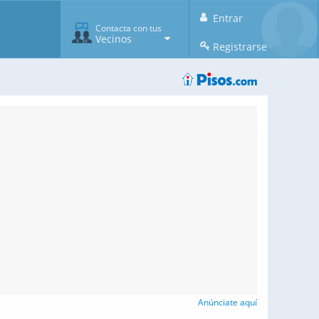
Entrar
Contacta con tus
Vecinos
Registrarse
Anúnciate aquí