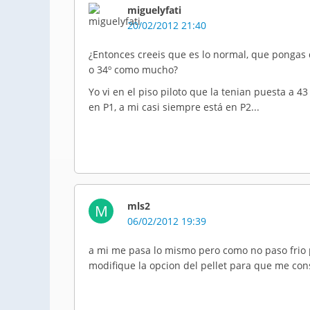
miguelyfati
20/02/2012 21:40
¿Entonces creeis que es lo normal, que pongas q
o 34º como mucho?
Yo vi en el piso piloto que la tenian puesta a 4
en P1, a mi casi siempre está en P2...
mls2
M
06/02/2012 19:39
a mi me pasa lo mismo pero como no paso frio p
modifique la opcion del pellet para que me co