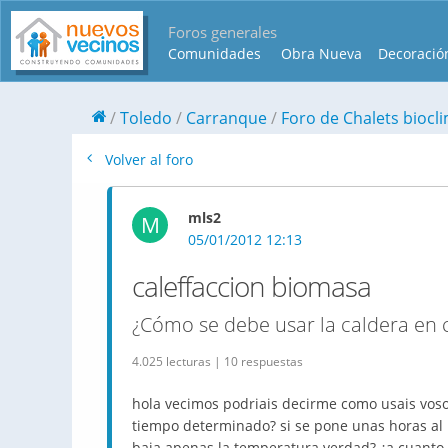
Foros generales
Comunidades
Obra Nueva
Decoració
Toledo
Carranque
Foro de Chalets biocl
Volver al foro
mls2
M
05/01/2012 12:13
caleffaccion biomasa
¿Cómo se debe usar la caldera en 
4.025 lecturas | 10 respuestas
hola vecimos podriais decirme como usais vosot
tiempo determinado? si se pone unas horas al p
baja apenas la temperatura verdad? ¿a cuanto 