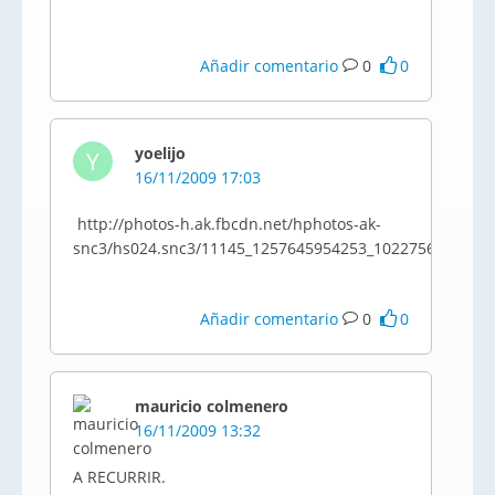
Añadir comentario
0
0
yoelijo
Y
16/11/2009 17:03
http://photos-h.ak.fbcdn.net/hphotos-ak-
snc3/hs024.snc3/11145_1257645954253_1022756323_836
Añadir comentario
0
0
mauricio colmenero
16/11/2009 13:32
A RECURRIR.