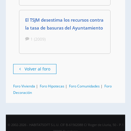
El TSJM desestima los recursos contra
la tasa de basuras del Ayuntamiento
1 (2009)
Volver al foro
Foro Vivienda
|
Foro Hipotecas
|
Foro Comunidades
|
Foro
Decoración
© 2002-2026 - HABITATSOFT S.L.U. CIF B-61562088 C/ Roger de Lluria, 50 - P.1