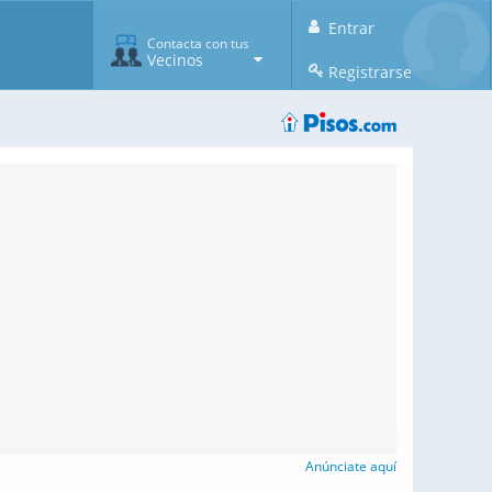
Entrar
Contacta con tus
Vecinos
Registrarse
Anúnciate aquí