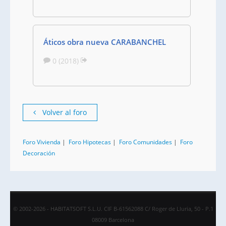
Áticos obra nueva CARABANCHEL
0 (2018)
Volver al foro
Foro Vivienda
|
Foro Hipotecas
|
Foro Comunidades
|
Foro
Decoración
© 2002-2026 - HABITATSOFT S.L.U. CIF B-61562088 C/ Roger de Lluria, 50 - P.1
08009 Barcelona