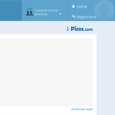
Entrar
Contacta con tus
Vecinos
Registrarse
Anúnciate aquí