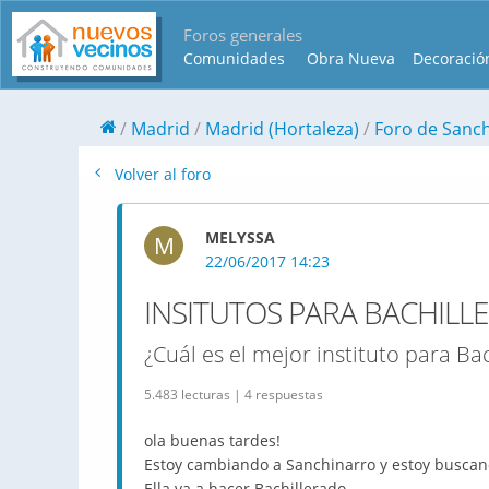
Foros generales
Comunidades
Obra Nueva
Decoració
Madrid
Madrid (Hortaleza)
Foro de Sanc
Volver al foro
MELYSSA
M
22/06/2017 14:23
INSITUTOS PARA BACHILL
¿Cuál es el mejor instituto para Ba
5.483 lecturas | 4 respuestas
ola buenas tardes!
Estoy cambiando a Sanchinarro y estoy buscan
Ella va a hacer Bachillerado.