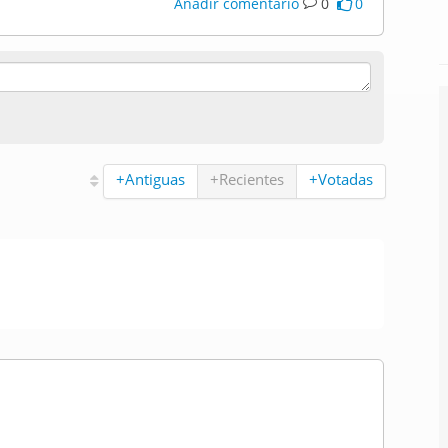
Añadir comentario
0
0
+Antiguas
+Recientes
+Votadas