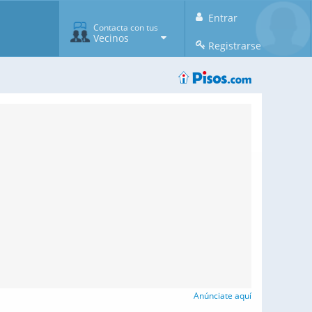
Entrar
Contacta con tus
Vecinos
Registrarse
Anúnciate aquí