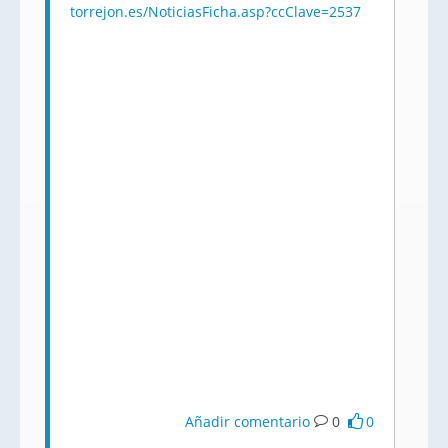
torrejon.es/NoticiasFicha.asp?ccClave=2537
Añadir comentario
0
0