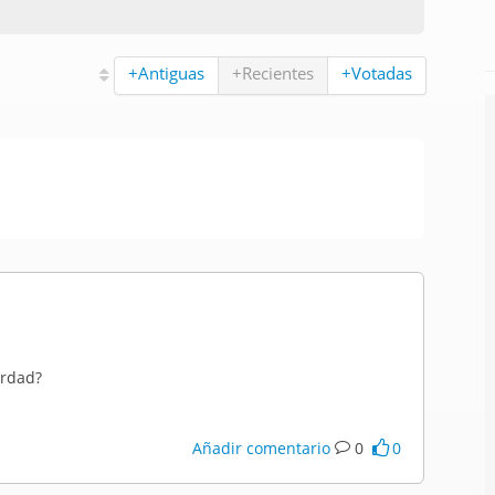
+Antiguas
+Recientes
+Votadas
erdad?
Añadir comentario
0
0