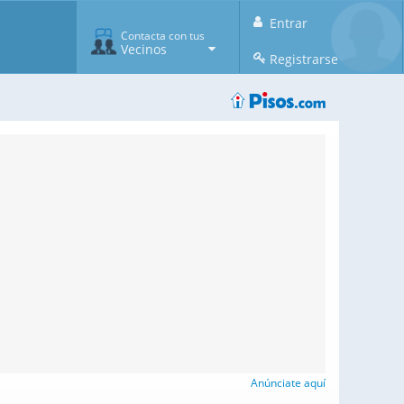
Entrar
Contacta con tus
Vecinos
Registrarse
Anúnciate aquí