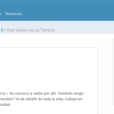
n
Hipotecas
II
Vivir sola/o en La Tenería
ería I. No conozco a nadie por allí. También tengo
endáis? Yo de Getafe de toda la vida, trabajo en
piedad.