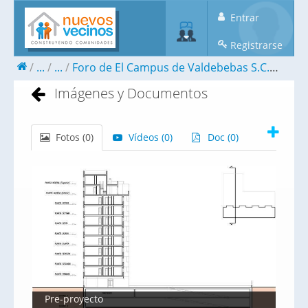
Entrar
Registrarse
...
...
Foro de El Campus de Valdebebas S.C.M.
Im
Imágenes y Documentos
Fotos (
0
)
Vídeos (
0
)
Doc (
0
)
Pre-proyecto