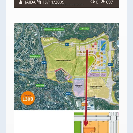
JAIDA
19/11/2009
0
697