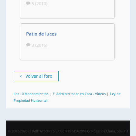
5 (2010)
Patio de luces
3 (2015)
Volver al foro
Los 10 Mandamientos
|
El Administrador en Casa - Vídeos
|
Ley de
Propiedad Horizontal
© 2002-2026 - HABITATSOFT S.L.U. CIF B-61562088 C/ Roger de Lluria, 50 - P.1