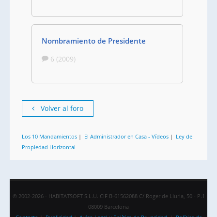
Nombramiento de Presidente
6 (2009)
Volver al foro
Los 10 Mandamientos
|
El Administrador en Casa - Vídeos
|
Ley de
Propiedad Horizontal
© 2002-2026 - HABITATSOFT S.L.U. CIF B-61562088 C/ Roger de Lluria, 50 - P.1
08009 Barcelona