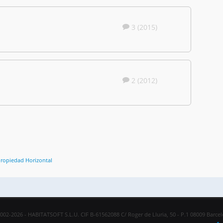
3 (2015)
2 (2012)
Propiedad Horizontal
002-2026 - HABITATSOFT S.L.U. CIF B-61562088 C/ Roger de Lluria, 50 - P.1 08009 Barce