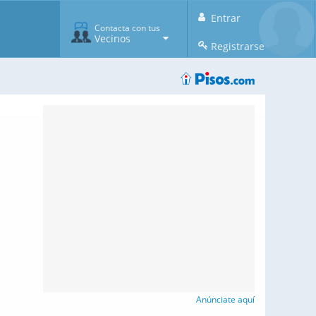
Entrar
Contacta con tus
Vecinos
Registrarse
Anúnciate aquí