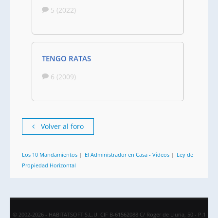
5 (2022)
TENGO RATAS
6 (2009)
Volver al foro
Los 10 Mandamientos
|
El Administrador en Casa - Vídeos
|
Ley de
Propiedad Horizontal
© 2002-2026 - HABITATSOFT S.L.U. CIF B-61562088 C/ Roger de Lluria, 50 - P.1