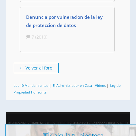
Denuncia por vulneracion de la ley
de proteccion de datos
7 (2010)
Volver al foro
Los 10 Mandamientos
|
El Administrador en Casa - Vídeos
|
Ley de
Propiedad Horizontal
© 2002-2026 - HABITATSOFT S.L.U. CIF B-61562088 C/ Roger de Lluria, 50 - P.1
08009 Barcelona
Calcula tu hipoteca