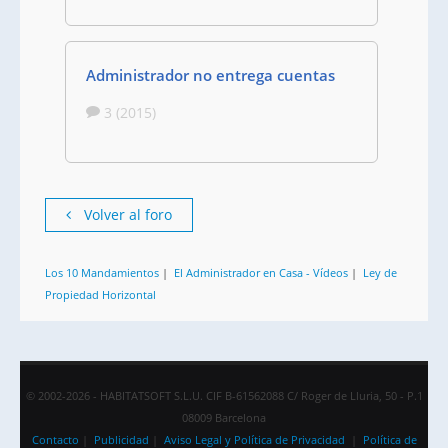
Administrador no entrega cuentas
3 (2015)
Volver al foro
Los 10 Mandamientos
|
El Administrador en Casa - Vídeos
|
Ley de
Propiedad Horizontal
© 2002-2026 - HABITATSOFT S.L.U. CIF B-61562088 C/ Roger de Lluria, 50 - P.1
08009 Barcelona
Contacto
|
Publicidad
|
Aviso Legal y Política de Privacidad
|
Política de