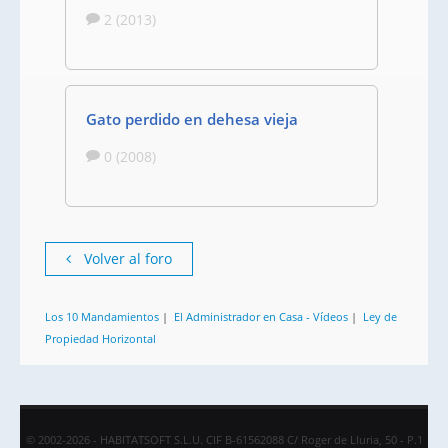
2 (2013)
Gato perdido en dehesa vieja
0 (2008)
Volver al foro
Los 10 Mandamientos
|
El Administrador en Casa - Vídeos
|
Ley de
Propiedad Horizontal
© 2002-2026 - HABITATSOFT S.L.U. CIF B-61562088 C/ Roger de Lluria, 50 - P.1