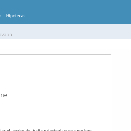
n
Hipotecas
avabo
ine
ar el lavabo del baño principal ya que me han