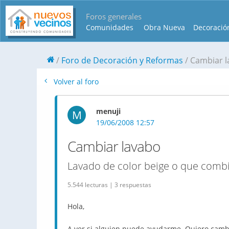
Foros generales
Comunidades
Obra Nueva
Decoració
Foro de Decoración y Reformas
Cambiar l
Volver al foro
menuji
M
19/06/2008 12:57
Cambiar lavabo
Lavado de color beige o que comb
5.544 lecturas | 3 respuestas
Hola,
A ver si alguien puede ayudarme. Quiero cambi