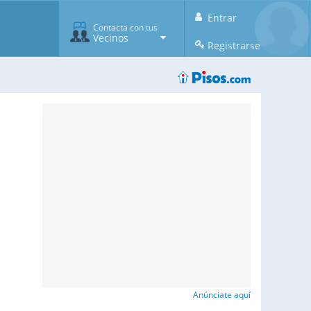
Entrar
Contacta con tus
Vecinos
Registrarse
Anúnciate aquí