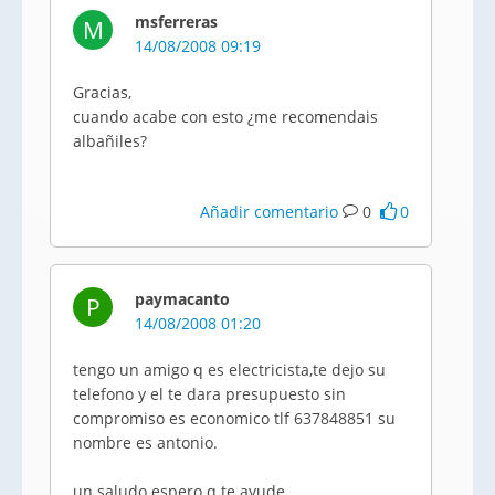
msferreras
M
14/08/2008 09:19
Gracias,
cuando acabe con esto ¿me recomendais
albañiles?
Añadir comentario
0
0
paymacanto
P
14/08/2008 01:20
tengo un amigo q es electricista,te dejo su
telefono y el te dara presupuesto sin
compromiso es economico tlf 637848851 su
nombre es antonio.
un saludo espero q te ayude