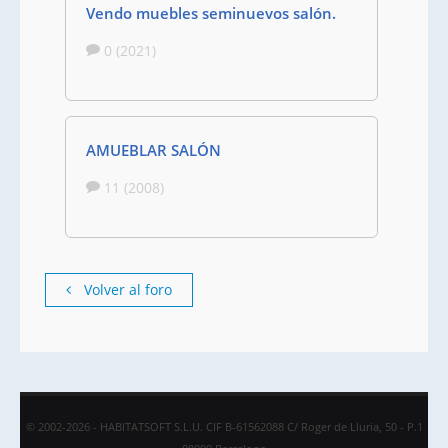
Vendo muebles seminuevos salón.
0 (2021)
AMUEBLAR SALÓN
11 (2008)
Volver al foro
© 2002-2026 - HABITATSOFT S.L.U. CIF B-61562088 C/ Roger de Lluria, 50 - P.1