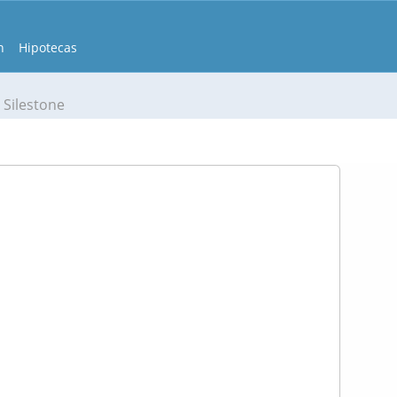
n
Hipotecas
Silestone