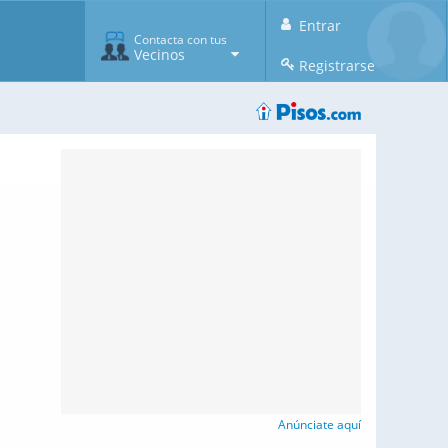
Entrar
Contacta con tus
Vecinos
Registrarse
Anúnciate aquí