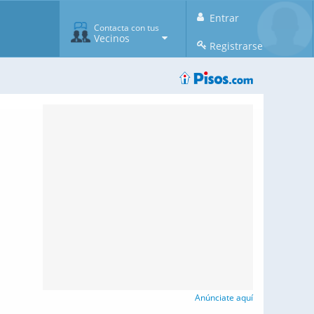
Entrar
Contacta con tus
Vecinos
Registrarse
Anúnciate aquí