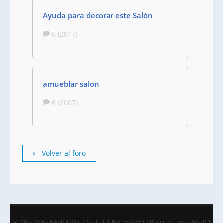
Ayuda para decorar este Salón
6 (2017)
amueblar salon
6 (2007)
Volver al foro
© 2002-2026 - HABITATSOFT S.L.U. CIF B-61562088 C/ Roger de Lluria, 50 - P.1