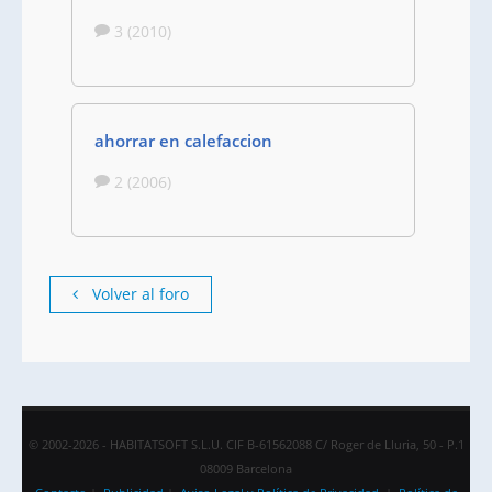
3 (2010)
ahorrar en calefaccion
2 (2006)
Volver al foro
© 2002-2026 - HABITATSOFT S.L.U. CIF B-61562088 C/ Roger de Lluria, 50 - P.1
08009 Barcelona