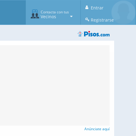
Entrar
Contacta con tus
Vecinos
Registrarse
Anúnciate aquí