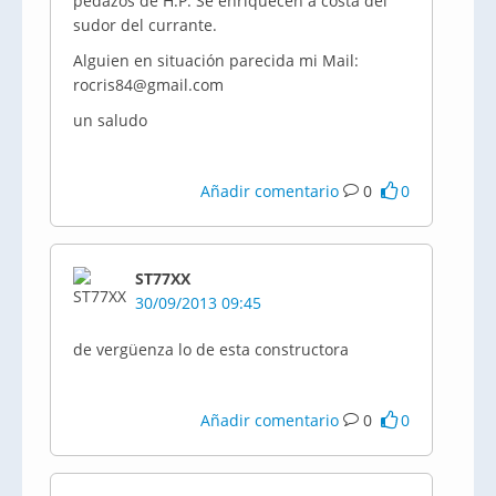
pedazos de H.P. Se enriquecen a costa del
sudor del currante.
Alguien en situación parecida mi Mail:
rocris84@gmail.com
un saludo
Añadir comentario
0
0
ST77XX
30/09/2013 09:45
de vergüenza lo de esta constructora
Añadir comentario
0
0