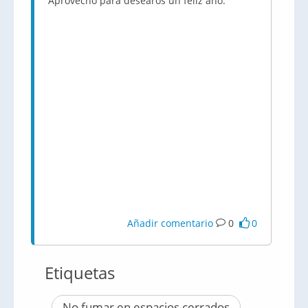
Aprovecho para desearos un feliz año.
Añadir comentario
0
0
Etiquetas
No fumar en espacios cerrados