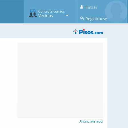
Entrar
Contacta con tus
Vecinos
Registrarse
Anúnciate aquí