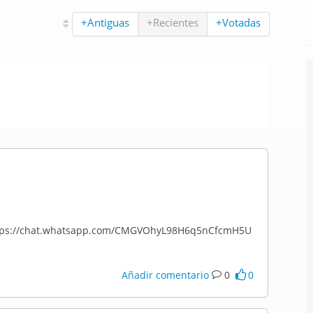
+Antiguas
+Recientes
+Votadas
https://chat.whatsapp.com/CMGVOhyL98H6q5nCfcmH5U
Añadir comentario
0
0