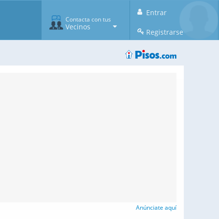
Entrar
Contacta con tus
Vecinos
Registrarse
Anúnciate aquí