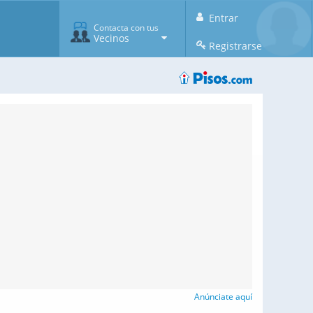
Entrar
Contacta con tus
Vecinos
Registrarse
Anúnciate aquí