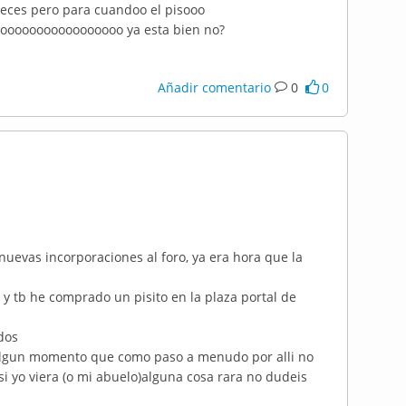
veces pero para cuandoo el pisooo
oooooooooooooooooo ya esta bien no?
Añadir comentario
0
0
 nuevas incorporaciones al foro, ya era hora que la
y tb he comprado un pisito en la plaza portal de
dos
n algun momento que como paso a menudo por alli no
i yo viera (o mi abuelo)alguna cosa rara no dudeis