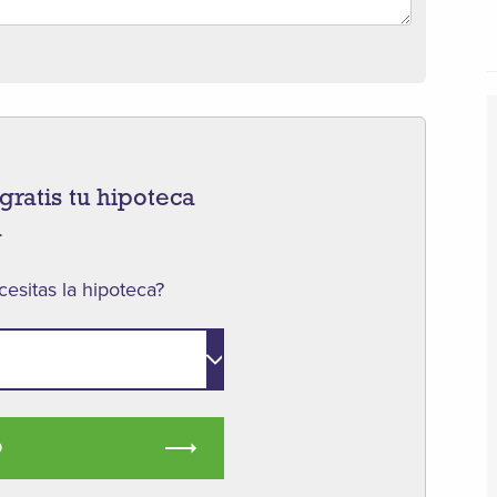
gratis tu hipoteca
a
esitas la hipoteca?
O