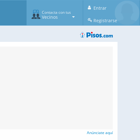
Entrar
Contacta con tus
Vecinos
Registrarse
Anúnciate aquí