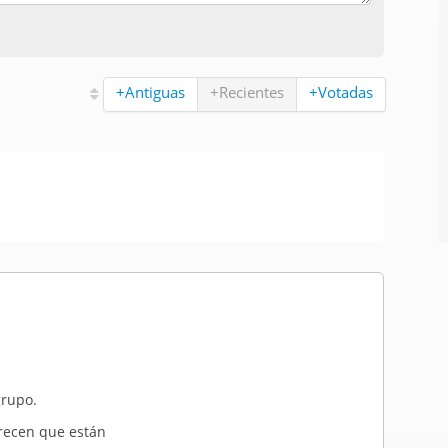
+Antiguas
+Recientes
+Votadas
grupo.
arecen que están